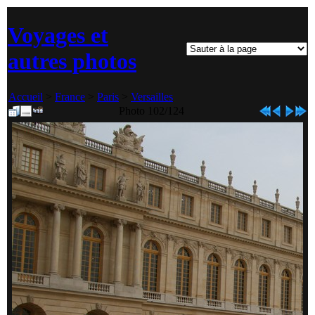
Voyages et
autres photos
Accueil
>
France
>
Paris
>
Versailles
Photo 102/124