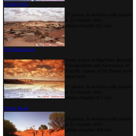
Coober Pedy
27 photos, la dernière a été ajoutée
le 22 Octobre 2005
album visualisé 452 fois
The BreakAway
Some scenes of Mad Max Beyond
Thunderdome and Adventures of
Priscilla, Queen of the Desert were
shoot here.
17 photos, la dernière a été ajoutée
le 22 Octobre 2005
album visualisé 471 fois
On the Road
16 photos, la dernière a été ajoutée
le 22 Octobre 2005
album visualisé 368 fois