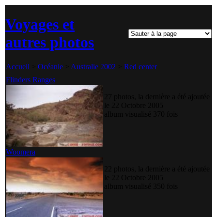
Voyages et
autres photos
Accueil
>
Océanie
>
Australie 2002
>
Red center
Flinders Ranges
27 photos, la dernière a été ajoutée
le 22 Octobre 2005
album visualisé 370 fois
Woomera
22 photos, la dernière a été ajoutée
le 22 Octobre 2005
album visualisé 350 fois