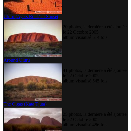
Uluru (Ayers Rock) at Sunset
20 photos, la dernière a été ajoutée
le 22 Octobre 2005
album visualisé 514 fois
Around Uluru
41 photos, la dernière a été ajoutée
le 22 Octobre 2005
album visualisé 545 fois
The Olgas (Kata Tjuta)
25 photos, la dernière a été ajoutée
le 22 Octobre 2005
album visualisé 486 fois