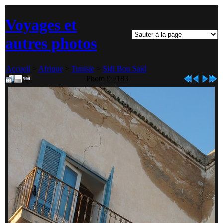
Voyages et
autres photos
Accueil
>
Afrique
>
Tunisie
>
Sidi Bou Said
Photo 94/183