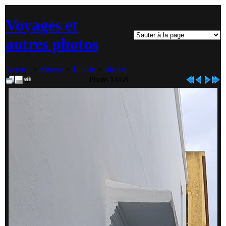
Voyages et
autres photos
Accueil
>
Afrique
>
Tunisie
>
Bizerte
Photo 14/68